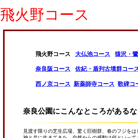
飛火野コース
飛火野コース
大仏池コース
猿沢・
奈良阪コース
佐紀・盾列古墳群コー
西ノ京コース
新薬師寺コース
歌碑コ
奈良公園にこんなところがあるな
見渡す限りの芝生広場、驚く巨樹群、春のフジをは
神と共に生きてきた 自然からの感動は何といって