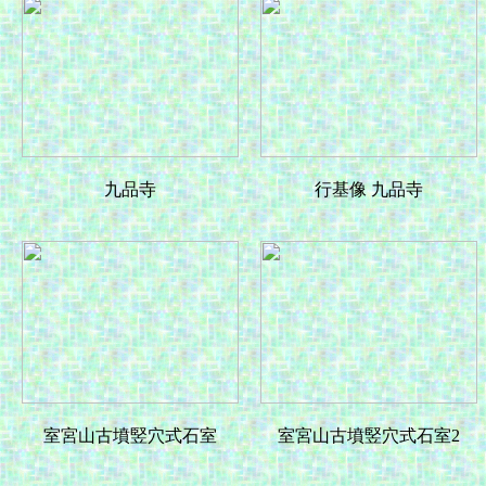
九品寺
行基像 九品寺
室宮山古墳竪穴式石室
室宮山古墳竪穴式石室2